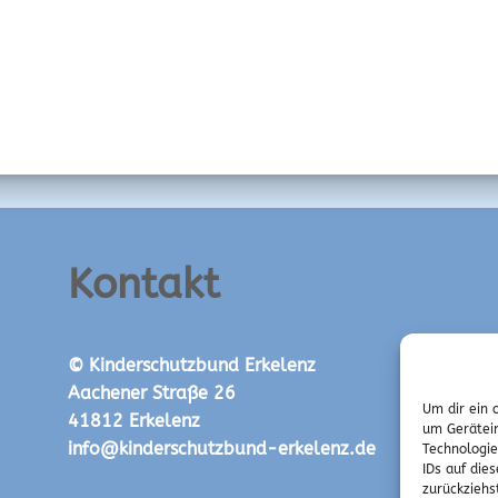
Kontakt
© Kinderschutzbund Erkelenz
Aachener Straße 26
Um dir ein 
41812 Erkelenz
um Gerätein
info@kinderschutzbund-erkelenz.de
Technologie
IDs auf die
zurückziehs