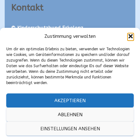
Kontakt
© Kinderschutzbund Erkelenz
Aachener Straße 26
Zustimmung verwalten
41812 Erkelenz
Um dir ein optimales Erlebnis zu bieten, verwenden wir Technologien
info@kinderschutzbund-erkelenz.de
wie Cookies, um Geräteinformationen zu speichern und/oder darauf
zuzugreifen. Wenn du diesen Technologien zustimmst, können wir
Daten wie das Surfverhalten oder eindeutige IDs auf dieser Website
Spenden/Mitgliedschaft
verarbeiten. Wenn du deine Zustimmung nicht erteilst oder
zurückziehst, können bestimmte Merkmale und Funktionen
beeinträchtigt werden.
•
Spenden
•
Mitgliedschaft
AKZEPTIEREN
ABLEHNEN
EINSTELLUNGEN ANSEHEN
Hestia | Entwickelt von
ThemeIsle